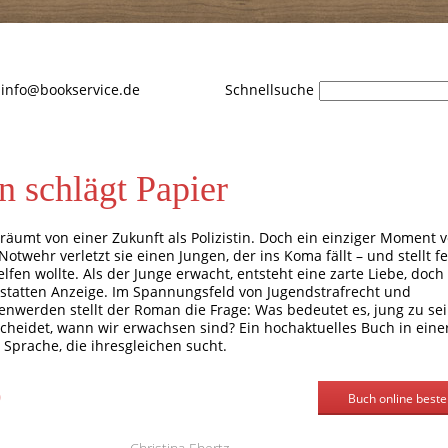
info@bookservice.de
Schnellsuche
n schlägt Papier
 träumt von einer Zukunft als Polizistin. Doch ein einziger Moment 
 Notwehr verletzt sie einen Jungen, der ins Koma fällt – und stellt fe
elfen wollte. Als der Junge erwacht, entsteht eine zarte Liebe, doch
rstatten Anzeige. Im Spannungsfeld von Jugendstrafrecht und
nwerden stellt der Roman die Frage: Was bedeutet es, jung zu se
cheidet, wann wir erwachsen sind? Ein hochaktuelles Buch in eine
 Sprache, die ihresgleichen sucht.
0
Buch online beste