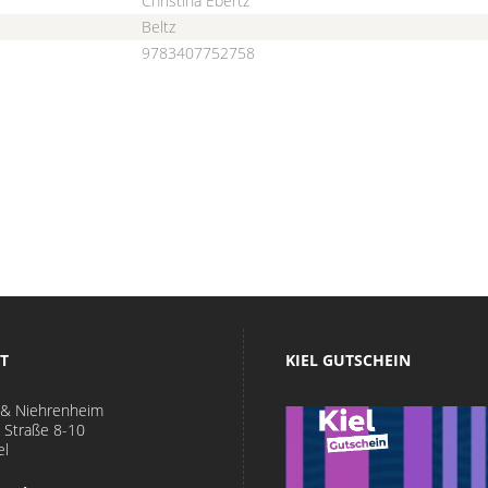
Christina Ebertz
Beltz
9783407752758
T
KIEL GUTSCHEIN
 & Niehrenheim
 Straße 8-10
el