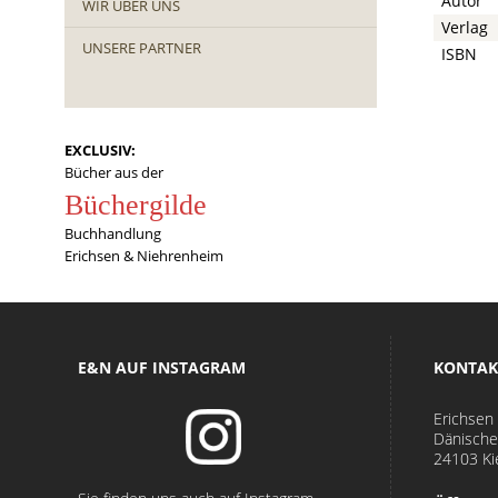
Autor
WIR ÜBER UNS
Verlag
UNSERE PARTNER
ISBN
EXCLUSIV:
Bücher aus der
Büchergilde
Buchhandlung
Erichsen & Niehrenheim
E&N AUF INSTAGRAM
KONTAK
Erichsen
Dänische
24103 Ki