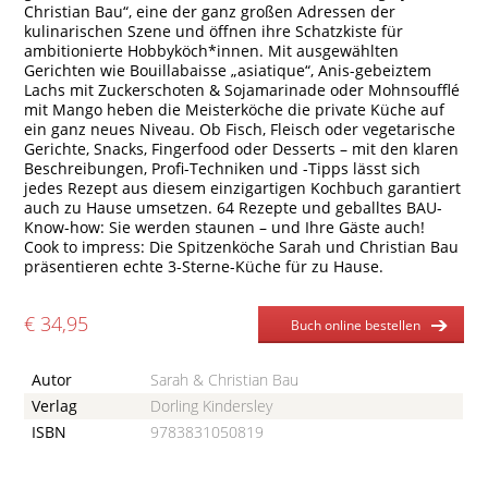
Christian Bau“, eine der ganz großen Adressen der
kulinarischen Szene und öffnen ihre Schatzkiste für
ambitionierte Hobbyköch*innen. Mit ausgewählten
Gerichten wie Bouillabaisse „asiatique“, Anis-gebeiztem
Lachs mit Zuckerschoten & Sojamarinade oder Mohnsoufflé
mit Mango heben die Meisterköche die private Küche auf
ein ganz neues Niveau. Ob Fisch, Fleisch oder vegetarische
Gerichte, Snacks, Fingerfood oder Desserts – mit den klaren
Beschreibungen, Profi-Techniken und -Tipps lässt sich
jedes Rezept aus diesem einzigartigen Kochbuch garantiert
auch zu Hause umsetzen. 64 Rezepte und geballtes BAU-
Know-how: Sie werden staunen – und Ihre Gäste auch!
Cook to impress: Die Spitzenköche Sarah und Christian Bau
präsentieren echte 3-Sterne-Küche für zu Hause.
€ 34,95
Buch online bestellen
Autor
Sarah & Christian Bau
Verlag
Dorling Kindersley
ISBN
9783831050819