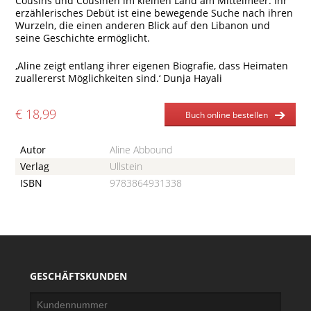
Cousins und Cousinen im kleinen Land am Mittelmeer. Ihr
erzählerisches Debüt ist eine bewegende Suche nach ihren
Wurzeln, die einen anderen Blick auf den Libanon und
seine Geschichte ermöglicht.
‚Aline zeigt entlang ihrer eigenen Biografie, dass Heimaten
zuallererst Möglichkeiten sind.‘ Dunja Hayali
€ 18,99
Buch online bestellen
Autor
Aline Abbound
Verlag
Ullstein
ISBN
9783864931338
GESCHÄFTSKUNDEN