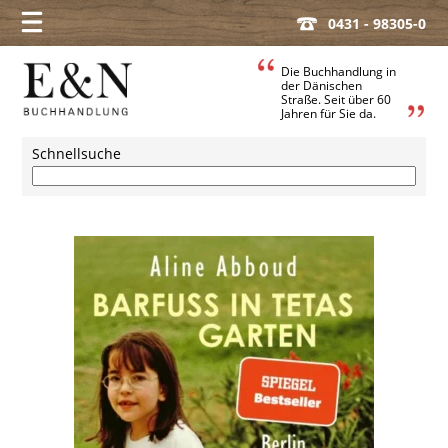
0431 - 98305-0
Die Buchhandlung in
der Dänischen
Straße. Seit über 60
Jahren für Sie da.
Schnellsuche